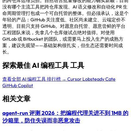
的跨仓库运维负担。自然语言批量修改的能力确实新颖：目前
没有哪个主流工具把跨仓库发现、AI 语义修改和自动化 PR 生
命周期管理打包成一个可自托管的整体。但必须承认，这是个
年轻的产品：GitHub 关注度低、社区尚未建立、云端定价不
透明、目前只支持 GitHub。对愿意自托管、愿意尝鲜的平台
工程团队来说，先拿几个仓库做试点绝对值得。对使用
GitLab 或 Bitbucket 的团队，或需要马上投入生产的成熟方
案，建议先观望——基础架构很扎实，但生态还需要时间成
长。
探索最佳 AI 编程工具 工具
查看全部 AI 编程工具 排行榜 →
Cursor
Lobsteady
Cate
GitHub Copilot
相关文章
agent-run 评测 2026：把编程代理关进不到 1MB 的
沙箱里，防住失误而非恶意攻击