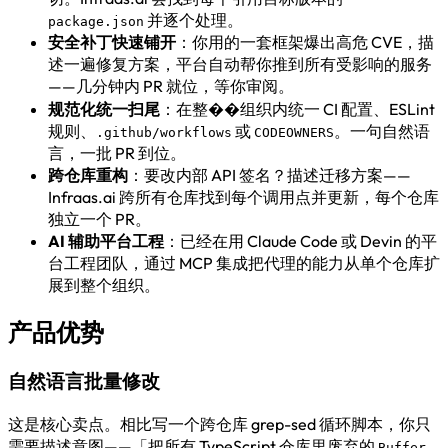
并逐个处理。
package.json
安全补丁快速铺开
：你用的一套框架爆出高危 CVE，描
述一遍修复方案，平台自动帮你推到所有受影响的服务
——几分钟内 PR 就位，等你审阅。
规范化统一扫尾
：在整��组织内统一 CI 配置、ESLint
规则、
或
。一句自然语
.github/workflows
CODEOWNERS
言，一批 PR 到位。
跨仓库重构
：要改内部 API 签名？描述迁移方案——
Infraas.ai 跨所有仓库找到每个调用点并更新，每个仓库
独立一个 PR。
AI 辅助平台工程
：已经在用 Claude Code 或 Devin 的平
台工程团队，通过 MCP 集成把代理的能力从单个仓库扩
展到整个组织。
产品优势
自然语言批量修改
这是核心卖点。相比写一个跨仓库 grep-sed 循环脚本，你只
需要描述意图——「把所有 TypeScript 仓库里废弃的
Buffer