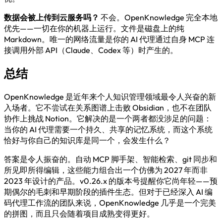
数据会被上传到云服务吗？
不会。OpenKnowledge 完全本地
优先——一切在你的机器上运行。文件是磁盘上的纯
Markdown。唯一的网络流量是你的 AI 代理通过自身 MCP 连
接调用外部 API（Claude、Codex 等）时产生的。
总结
OpenKnowledge 是近年来个人知识管理领域最令人兴奋的新
入场者。它不尝试在关系图谱上击败 Obsidian，也不在团队
协作上挑战 Notion。它解决的是一个两者都没涉足的问题：
当你的 AI 代理需要一个持久、共享的记忆系统，而这个系统
恰好与你自己的知识库是同一个，会发生什么？
答案是令人振奋的。自动 MCP 脚手架、智能检索、git 同步和
所见即所得编辑，这些能力组合出一个仿佛为 2027 年而非
2023 年设计的产品。v0.26.x 的版本号提醒你它尚年轻——预
期偶尔的毛刺和早期阶段的插件生态。但对于已经深入 AI 编
码代理工作流的团队来说，OpenKnowledge 几乎是一个完美
的拼图，而且只会随着项目成熟变得更好。