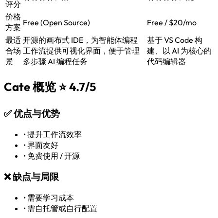
评分
价格
Free (Open Source)
Free / $20/mo
方案
最适
开源的画布式 IDE，为智能体编程
基于 VS Code 构
合场
工作流提供可视化界面，便于管理
建、以 AI 为核心的
景
多步骤 AI 编程任务
代码编辑器
Cate 概览
⭐ 4.7/5
✅
优点与优势
•
提升工作流效率
•
界面友好
•
免费使用 / 开源
❌
缺点与局限
•
需要学习成本
•
需自托管或自行配置