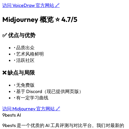
访问 VoiceDraw 官方网站 🔗
Midjourney 概览
⭐ 4.7/5
✅
优点与优势
•
品质出众
•
艺术风格鲜明
•
活跃社区
❌
缺点与局限
•
无免费版
•
基于 Discord（现已提供网页版）
•
有一定学习曲线
访问 Midjourney 官方网站 🔗
9bests
AI
9bests 是一个优质的 AI 工具评测与对比平台。我们对最新的