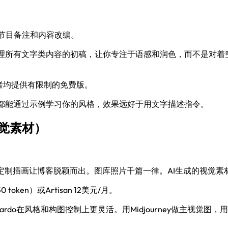
节目备注和内容改编。
理所有文字类内容的初稿，让你专注于语感和润色，而不是对着空
元/月。两者均提供有限制的免费版。
具都能通过示例学习你的风格，效果远好于用文字描述指令。
和视觉素材）
击率。定制插画让博客脱颖而出。图库照片千篇一律。AI生成的视
0 token）或Artisan 12美元/月。
nardo在风格和构图控制上更灵活。用Midjourney做主视觉图，用