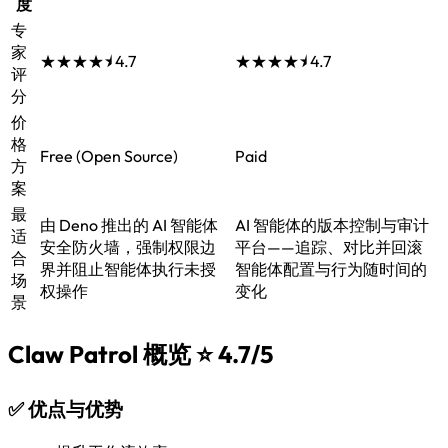
度
专
家
★★★★⯨
4.7
★★★★⯨
4.7
评
分
价
格
Free (Open Source)
Paid
方
案
最
由 Deno 推出的 AI 智能体
AI 智能体的版本控制与审计
适
安全防火墙，强制权限边
平台——追踪、对比并回滚
合
界并阻止智能体执行未授
智能体配置与行为随时间的
场
权操作
变化
景
Claw Patrol 概览
⭐ 4.7/5
✅
优点与优势