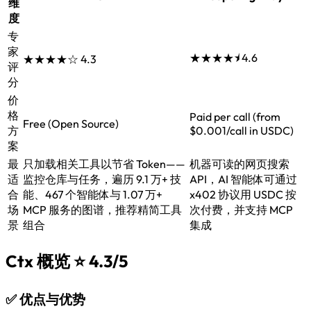
维
度
专
家
★★★★⯨
4.6
★★★★☆
4.3
评
分
价
格
Paid per call (from
Free (Open Source)
方
$0.001/call in USDC)
案
最
只加载相关工具以节省 Token——
机器可读的网页搜索
适
监控仓库与任务，遍历 9.1 万+ 技
API，AI 智能体可通过
合
能、467 个智能体与 1.07 万+
x402 协议用 USDC 按
场
MCP 服务的图谱，推荐精简工具
次付费，并支持 MCP
景
组合
集成
Ctx 概览
⭐ 4.3/5
✅
优点与优势