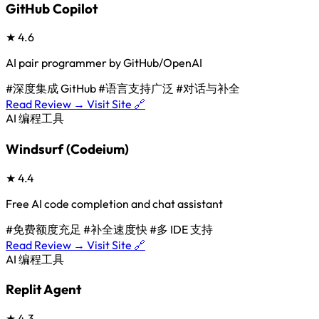
GitHub Copilot
★
4.6
AI pair programmer by GitHub/OpenAI
#深度集成 GitHub
#语言支持广泛
#对话与补全
Read Review →
Visit Site 🔗
AI 编程工具
Windsurf (Codeium)
★
4.4
Free AI code completion and chat assistant
#免费额度充足
#补全速度快
#多 IDE 支持
Read Review →
Visit Site 🔗
AI 编程工具
Replit Agent
★
4.3