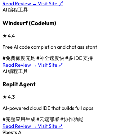
Read Review →
Visit Site 🔗
AI 编程工具
Windsurf (Codeium)
★
4.4
Free AI code completion and chat assistant
#免费额度充足
#补全速度快
#多 IDE 支持
Read Review →
Visit Site 🔗
AI 编程工具
Replit Agent
★
4.3
AI-powered cloud IDE that builds full apps
#完整应用生成
#云端部署
#协作功能
Read Review →
Visit Site 🔗
9bests
AI