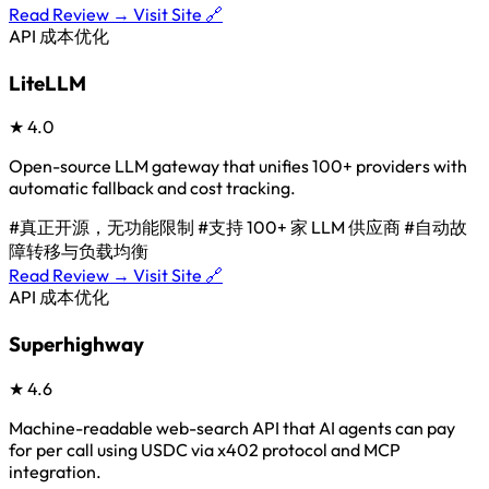
Read Review →
Visit Site 🔗
API 成本优化
LiteLLM
★
4.0
Open-source LLM gateway that unifies 100+ providers with
automatic fallback and cost tracking.
#真正开源，无功能限制
#支持 100+ 家 LLM 供应商
#自动故
障转移与负载均衡
Read Review →
Visit Site 🔗
API 成本优化
Superhighway
★
4.6
Machine-readable web-search API that AI agents can pay
for per call using USDC via x402 protocol and MCP
integration.