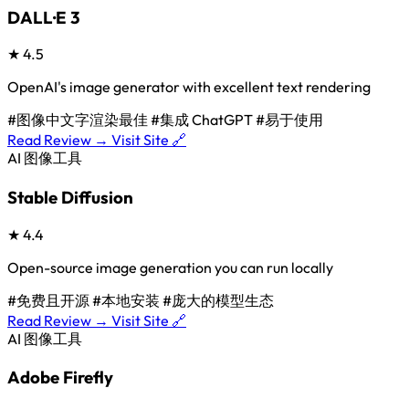
DALL·E 3
★
4.5
OpenAI's image generator with excellent text rendering
#图像中文字渲染最佳
#集成 ChatGPT
#易于使用
Read Review →
Visit Site 🔗
AI 图像工具
Stable Diffusion
★
4.4
Open-source image generation you can run locally
#免费且开源
#本地安装
#庞大的模型生态
Read Review →
Visit Site 🔗
AI 图像工具
Adobe Firefly