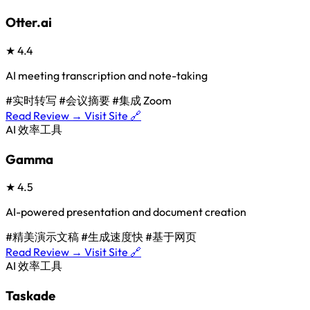
Otter.ai
★
4.4
AI meeting transcription and note-taking
#实时转写
#会议摘要
#集成 Zoom
Read Review →
Visit Site 🔗
AI 效率工具
Gamma
★
4.5
AI-powered presentation and document creation
#精美演示文稿
#生成速度快
#基于网页
Read Review →
Visit Site 🔗
AI 效率工具
Taskade