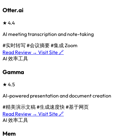
Otter.ai
★
4.4
AI meeting transcription and note-taking
#实时转写
#会议摘要
#集成 Zoom
Read Review →
Visit Site 🔗
AI 效率工具
Gamma
★
4.5
AI-powered presentation and document creation
#精美演示文稿
#生成速度快
#基于网页
Read Review →
Visit Site 🔗
AI 效率工具
Mem