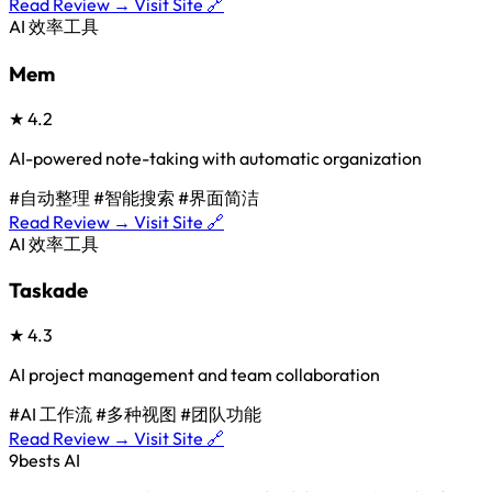
Read Review →
Visit Site 🔗
AI 效率工具
Mem
★
4.2
AI-powered note-taking with automatic organization
#自动整理
#智能搜索
#界面简洁
Read Review →
Visit Site 🔗
AI 效率工具
Taskade
★
4.3
AI project management and team collaboration
#AI 工作流
#多种视图
#团队功能
Read Review →
Visit Site 🔗
9bests
AI