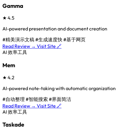
Gamma
★
4.5
AI-powered presentation and document creation
#精美演示文稿
#生成速度快
#基于网页
Read Review →
Visit Site 🔗
AI 效率工具
Mem
★
4.2
AI-powered note-taking with automatic organization
#自动整理
#智能搜索
#界面简洁
Read Review →
Visit Site 🔗
AI 效率工具
Taskade